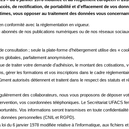
accès, de rectification, de portabilité et d’effacement de vos don
itimes, vous opposer au traitement des données vous concernan
en conformité avec la réglementation en vigueur.
 ou abonnés de nos publications numériques ou de nos réseaux sociaux,
 de consultation ; seule la plate-forme d’hébergement utilise des « c
yses globales, parfaitement anonymisées,
 que de traiter votre demande d’adhésion, le montant des cotisations,
ons, gérer les formations et vos inscriptions dans le cadre réglementai
ent autorisés détiennent et traitent dans le respect des statuts et r
lièrement des collaborateurs, nous vous proposons de déposer vot
ntervention, vos coordonnées téléphoniques. Le Secrétariat UFACS fer
tunités. Vos informations seront transmises en toute confidentialité
es données personnelles (CNIL et RGPD).
oi du 6 janvier 1978 modifiée relative à l’informatique, aux fichiers et