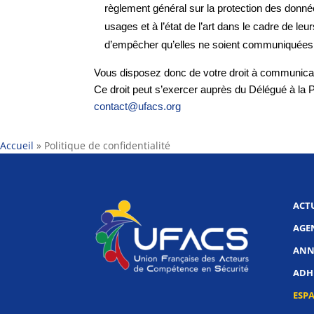
règlement général sur la protection des donné
usages et à l’état de l’art dans le cadre de leu
d’empêcher qu’elles ne soient communiquées 
Vous disposez donc de votre droit à communicati
Ce droit peut s’exercer auprès du Délégué à la P
contact@ufacs.org
Accueil
»
Politique de confidentialité
ACT
AGE
ANN
ADHE
ESP