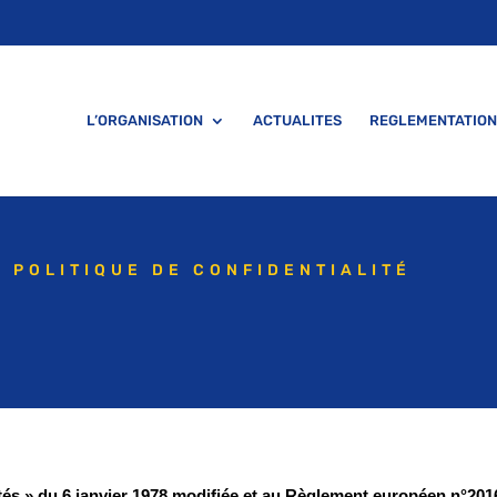
L’ORGANISATION
ACTUALITES
REGLEMENTATION
POLITIQUE DE CONFIDENTIALITÉ
rtés » du 6 janvier 1978 modifiée et au Règlement européen n°201