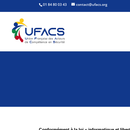
01 84 80 03 43
contact@ufacs.org
Conformément à la loi « informatique et libe