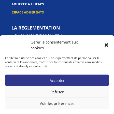
ADHERER A L'UFACS
ESPACE ADHERENTS
LA REGLEMENTATION
• DE LA FORMATION EN SECURITE
Gérer le consentement aux
cookies
LES CERTIFICATIONS
PROFESSIONNELLES
Ce site Web utilise des cookies qui nous permettent de personnaliser le
• DE LA SECURITE PRIVEE
contenu et les annonces, d'offrir des fonctionnalités relatives aux médias
sociaux et d'analyser notre trafic.
• DE L'UFACS
Accepter
Refuser
Politique de confidentialité
MENTIONS LEGALES
Voir les préférences