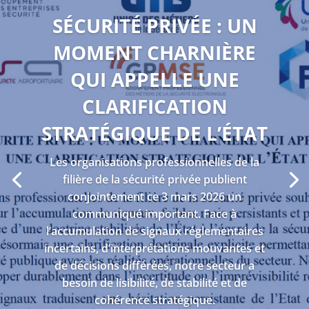
SÉCURITÉ PRIVÉE : UN
MOMENT CHARNIÈRE
QUI APPELLE UNE
CLARIFICATION
STRATÉGIQUE DE L’ÉTAT
Les organisations professionnelles de la
filière de la sécurité privée publient
conjointement ce 3 mars 2026 un
communiqué important. Face à
l’accumulation de signaux réglementaires
incertains, d’interprétations mouvantes et
de décisions différées, notre secteur a
besoin de lisibilité, de stabilité et de
cohérence stratégique.