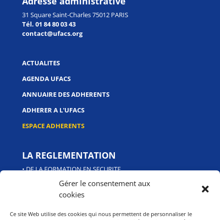
Adresse administrative
31 Square Saint-Charles 75012 PARIS
Tél. 01 84 80 03 43
contact@ufacs.org
ACTUALITES
AGENDA UFACS
ANNUAIRE DES ADHERENTS
ADHERER A L'UFACS
ESPACE ADHERENTS
LA REGLEMENTATION
• DE LA FORMATION EN SECURITE
Gérer le consentement aux
cookies
LES CERTIFICATIONS
PROFESSIONNELLES
Ce site Web utilise des cookies qui nous permettent de personnaliser le